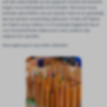
zult dan waarschijnlijk op een gegeven moment de behoefte
krijgen om je kleurenpalet uit te breiden. Dan kun je losse
potloden aanschaffen van een duurder merk en zo geleidelijk
aan een grotere verzameling opbouwen. Ik heb zelf tijdens
de Chakra cursus telkens 5 of 6 potloden bijgekocht die ik
voor het betreffende chakra mooi vond, zodat ik mijn
uitgaven kon spreiden.
Deze pagina ga ik nog verder uitbreiden.