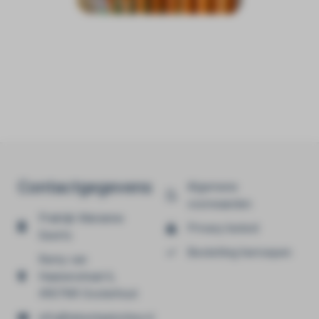
Contactgegevens
Algemene
voorwaarden
Praktijk Marianne
Privacy beleid
Geerts
Bestelling herroepen
Remy van
Haanenstraat 6,
4907NR Oosterhout
info@tekentaalonline.nl