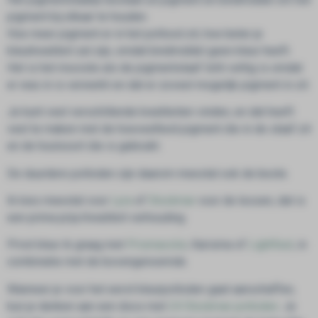
pigment bij elkaar te houden.
Hoe meer pigment er in het potlood zit, hoe beter je
kleurkwaliteit zal zijn, omdat bindmiddel geen kleur heeft.
Het is het mooiste als de pigmentstaaf licht vettig is omdat
er was in is verwerkt en dat er zoveel mogelijk pigment in zit.
Je kunt veel verschillende kwaliteiten vinden, en dat heeft
veel te maken met de hoeveelheid pigment die in de staaf zit
en de houtsoort die is gebruikt.
De duurdere potloden zijn daarom meestal ook de beste.
Ik kies meestal voor
Lyra
of
Stockmar
voor de lessen, dat is
een prima prijs/kwaliteit verhouding.
Privé kleur ik graag met
Prismacolor
, Karisma of
Lightfast
, in
combinatie met de bovengenoemde.
Wanneer je voor het eerst kleurpotloden gaat aanschaffen,
kun je denken aan een doos met
24 Stockmar potloden
. Je