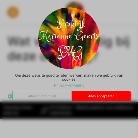
Wat vond je lastig bij
deze oefening?
Om deze website goed te laten werken, maken we gebruik van
cookies.
Privacyverklaring
Alleen functioneel
Alles accepteren
Tekentaal Online
SYS Platform - Website platform voor ambitieuze
draait op
ondernemers