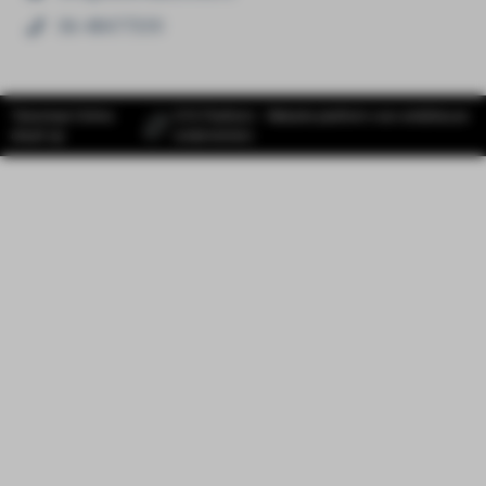
06-48477339
Tekentaal Online
SYS Platform - Website platform voor ambitieuze
draait op
ondernemers