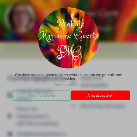
Om deze website goed te laten werken, maken we gebruik van
Contactgegevens
Algemene
cookies.
voorwaarden
Privacyverklaring
Praktijk Marianne
Privacy beleid
Alleen functioneel
Alles accepteren
Geerts
Bestelling herroepen
Remy van
Haanenstraat 6,
4907NR Oosterhout
info@tekentaalonline.nl